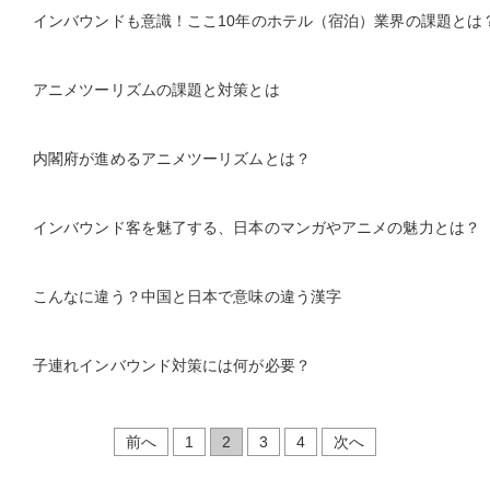
インバウンドも意識！ここ10年のホテル（宿泊）業界の課題とは
アニメツーリズムの課題と対策とは
内閣府が進めるアニメツーリズムとは？
インバウンド客を魅了する、日本のマンガやアニメの魅力とは？
こんなに違う？中国と日本で意味の違う漢字
子連れインバウンド対策には何が必要？
前へ
1
2
3
4
次へ