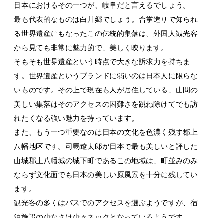
日本におけるその一つが、岐阜だと言えるでしょう。
最も代表的なものは白川郷でしょう。合掌造りで知られ
る世界遺産にもなったこの伝統的集落は、外国人観光客
から見ても非常に魅力的で、美しく映ります。
そもそも世界遺産という時点で大きな訴求力を持ちま
す。世界遺産というブランドに弱いのは日本人に限らな
いものです。その上で現在も人が居住している、山間の
美しい集落はそのアクセスの困難さを跳ね除けてでも訪
れたくなる強い魅力を持っています。
また、もう一つ重要なのは日本の文化を色濃く残す郡上
八幡地区です。司馬遼太郎が日本で最も美しいと評した
山城郡上八幡城の城下町であるこの地域は、町並みのみ
ならず文化面でも日本の美しい原風景を十分に残してい
ます。
観光客の多くはバスでのアクセスを選ぶようですが、宿
泊施設の少なさは少々ネックとなっているようです。