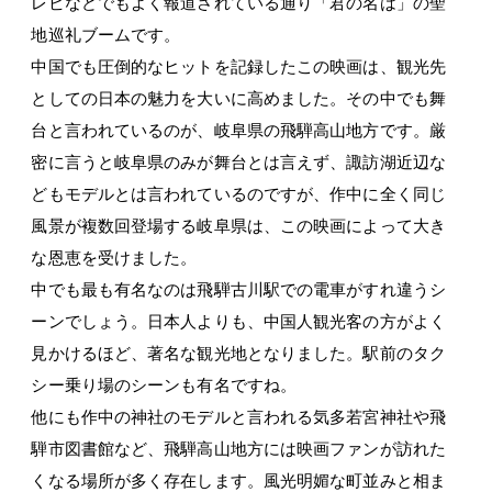
レビなどでもよく報道されている通り「君の名は」の聖
地巡礼ブームです。
中国でも圧倒的なヒットを記録したこの映画は、観光先
としての日本の魅力を大いに高めました。その中でも舞
台と言われているのが、岐阜県の飛騨高山地方です。厳
密に言うと岐阜県のみが舞台とは言えず、諏訪湖近辺な
どもモデルとは言われているのですが、作中に全く同じ
風景が複数回登場する岐阜県は、この映画によって大き
な恩恵を受けました。
中でも最も有名なのは飛騨古川駅での電車がすれ違うシ
ーンでしょう。日本人よりも、中国人観光客の方がよく
見かけるほど、著名な観光地となりました。駅前のタク
シー乗り場のシーンも有名ですね。
他にも作中の神社のモデルと言われる気多若宮神社や飛
騨市図書館など、飛騨高山地方には映画ファンが訪れた
くなる場所が多く存在します。風光明媚な町並みと相ま