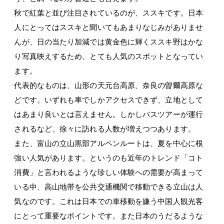
秋で紅葉と並び注目されているのが、ススキです。日本
人にとってはススキと聞いてもあまりなじみがありませ
んが、日の当たり加減では黄金色に輝くススキ野はかな
り写真映えするため、とても人気のスポットとなってい
ます。
代表的なものは、山形の天元台高原、奈良の曽爾高原な
どです。いずれも車でしかアクセスできず、立地として
はあまり良いとは言えません。しかしバスツアーが運行
されるなど、徐々に訪れる人数が増えつつあります。
また、富山の立山黒部アルペンルートは、夏を中心に根
強い人気があります。というのも近年のトレンド「コト
消費」と言われるような珍しい体験への需要が高まって
いる中、高山地帯を公共交通機関で移動できる立山は人
気なのです。これは日本での車移動を嫌う中国人観光客
にとって重要なポイントです。また日本のうだるような